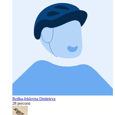
Redka-feklovna Dmitrieva
28 percorsi