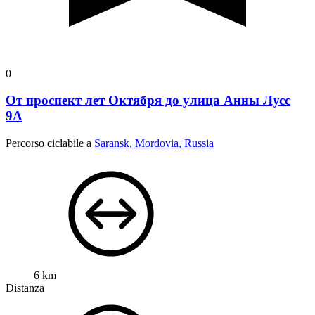
0
От проспект лет Октября до улица Анны Лусс
9А
Percorso ciclabile a
Saransk, Mordovia, Russia
6 km
Distanza