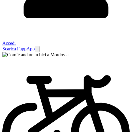
Accedi
Scarica l’app
App