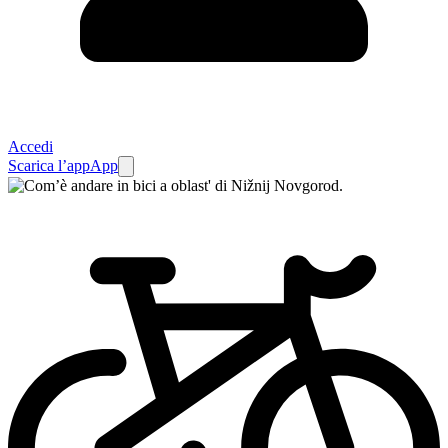
Accedi
Scarica l’app
App