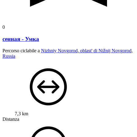
0
сенная - Умка
Percorso ciclabile a
Nizhniy Novgorod, oblast' di Nižnij Novgorod,
Russia
7,3 km
Distanza