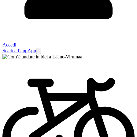
Accedi
Scarica l’app
App