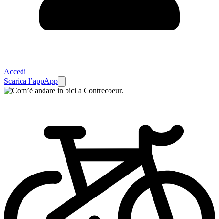
Accedi
Scarica l’app
App