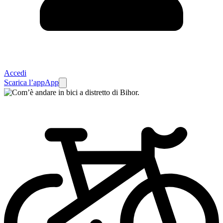
Accedi
Scarica l’app
App