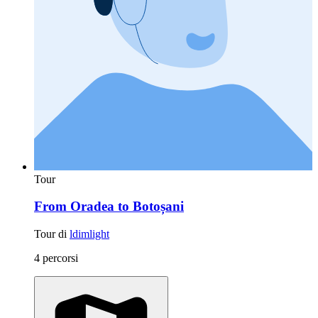
Tour
From Oradea to Botoșani
Tour di
ldimlight
4 percorsi