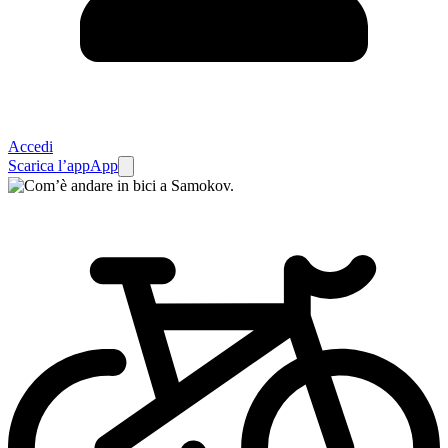
Accedi
Scarica l’app
App