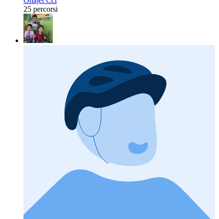
Onajet Ccl
25 percorsi