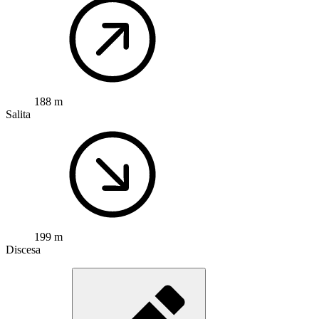
188 m
Salita
199 m
Discesa