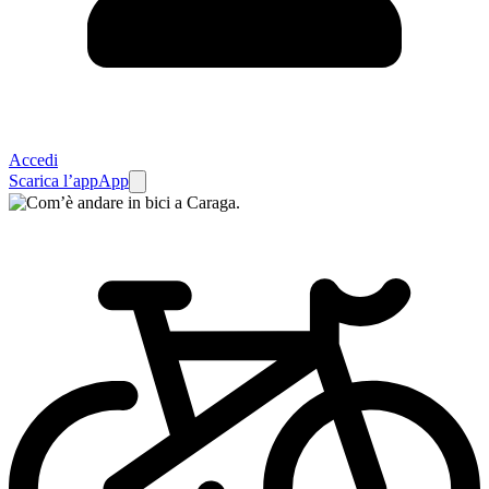
Accedi
Scarica l’app
App