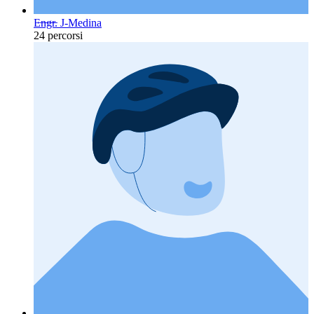
E̶n̶g̶r̶. J-Medina
24 percorsi