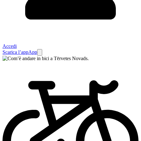
Accedi
Scarica l’app
App