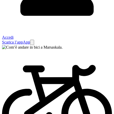
Accedi
Scarica l’app
App