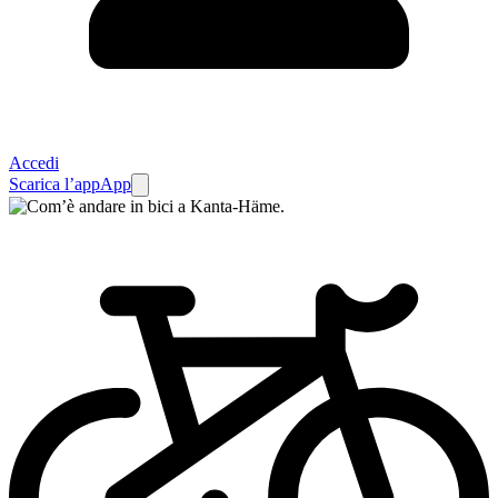
Accedi
Scarica l’app
App