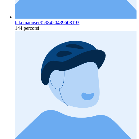
bikemapuser9598420439608193
144 percorsi