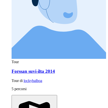
Tour
Forssan suvi-ilta 2014
Tour di
lockybalboa
5 percorsi