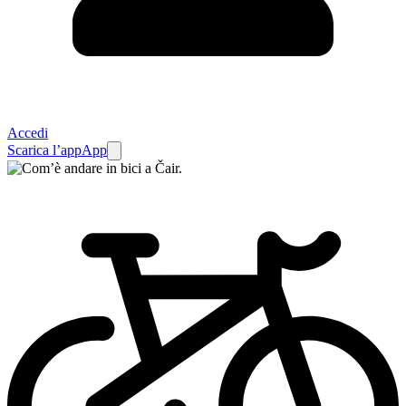
Accedi
Scarica l’app
App