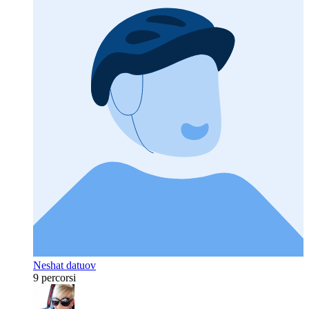
Neshat datuov
9 percorsi