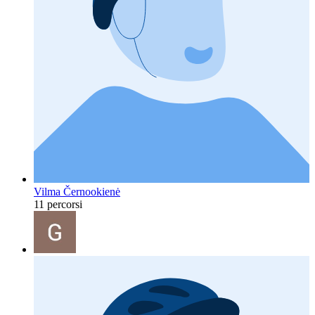
Vilma Černookienė
11 percorsi