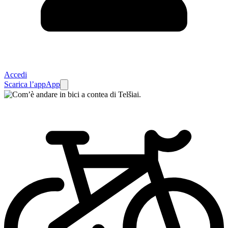
Accedi
Scarica l’app
App