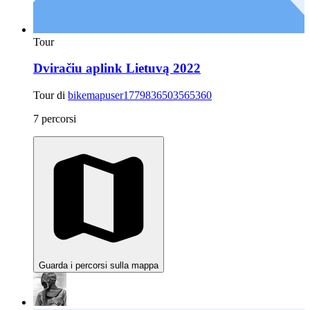
Tour
Dviračiu aplink Lietuvą 2022
Tour di
bikemapuser1779836503565360
7 percorsi
Guarda i percorsi sulla mappa