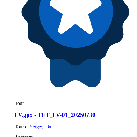
Tour
LV.gpx - TET_LV-01_20250730
Tour di
Sergey Jlkn