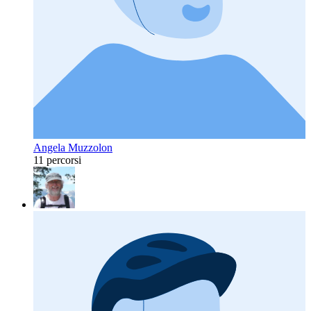
Angela Muzzolon
11 percorsi