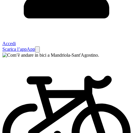
Accedi
Scarica l’app
App