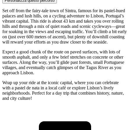
Personalizza questo percorso
Set off from the fairy-tale town of Sintra, famous for its pastel-hued
palaces and lush hills, on a cycling adventure to Lisbon, Portugal’s
vibrant capital. This ride is about 43 km and takes you over rolling
hills and through a mix of quiet roads and scenic cycleways—great
for soaking in the views and escaping traffic. You’ll climb a bit early
on (just over 600 meters of ascent), but plenty of downhill coasting
will reward your efforts as you draw closer to the seaside.
Expect a good chunk of the route on paved surfaces, with lots of
smooth asphalt, and only a few brief stretches on concrete or other
surfaces. Along the way, you’ll glide past forests, small Portuguese
villages, and eventually catch glimpses of the Tagus River as you
approach Lisbon.
Wrap up your ride at the iconic capital, where you can celebrate
with a pastel de nata in a local café or explore Lisbon’s lively
neighborhoods. Perfect for a day trip that combines history, nature,
and city culture!