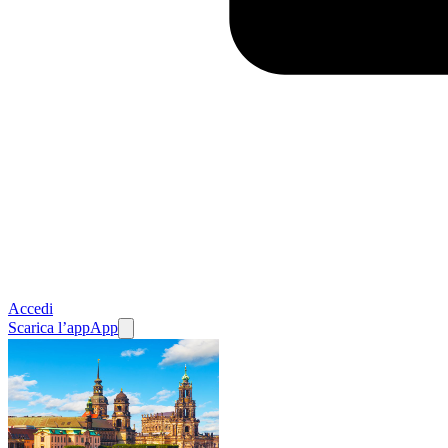
Accedi
Scarica l’app
App