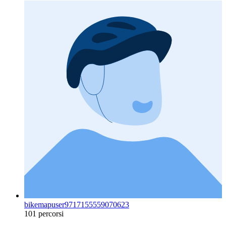
bikemapuser9717155559070623
101 percorsi