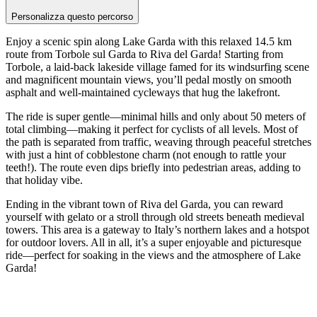
Personalizza questo percorso
Enjoy a scenic spin along Lake Garda with this relaxed 14.5 km
route from Torbole sul Garda to Riva del Garda! Starting from
Torbole, a laid-back lakeside village famed for its windsurfing scene
and magnificent mountain views, you’ll pedal mostly on smooth
asphalt and well-maintained cycleways that hug the lakefront.
The ride is super gentle—minimal hills and only about 50 meters of
total climbing—making it perfect for cyclists of all levels. Most of
the path is separated from traffic, weaving through peaceful stretches
with just a hint of cobblestone charm (not enough to rattle your
teeth!). The route even dips briefly into pedestrian areas, adding to
that holiday vibe.
Ending in the vibrant town of Riva del Garda, you can reward
yourself with gelato or a stroll through old streets beneath medieval
towers. This area is a gateway to Italy’s northern lakes and a hotspot
for outdoor lovers. All in all, it’s a super enjoyable and picturesque
ride—perfect for soaking in the views and the atmosphere of Lake
Garda!