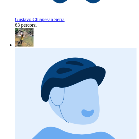
Gustavo Chiapesan Serra
63 percorsi