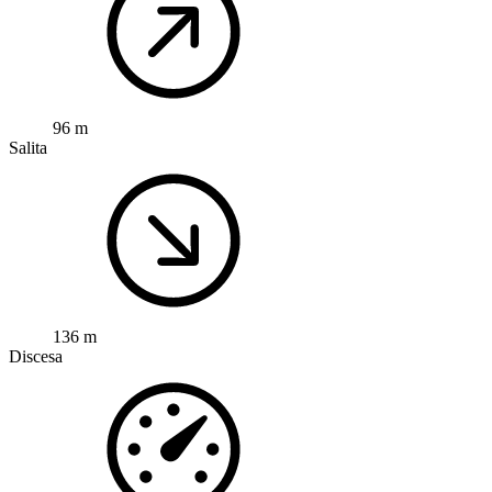
96 m
Salita
136 m
Discesa