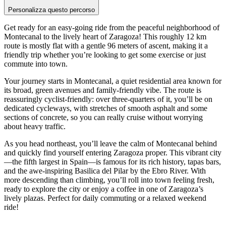
Personalizza questo percorso
Get ready for an easy-going ride from the peaceful neighborhood of
Montecanal to the lively heart of Zaragoza! This roughly 12 km
route is mostly flat with a gentle 96 meters of ascent, making it a
friendly trip whether you’re looking to get some exercise or just
commute into town.
Your journey starts in Montecanal, a quiet residential area known for
its broad, green avenues and family-friendly vibe. The route is
reassuringly cyclist-friendly: over three-quarters of it, you’ll be on
dedicated cycleways, with stretches of smooth asphalt and some
sections of concrete, so you can really cruise without worrying
about heavy traffic.
As you head northeast, you’ll leave the calm of Montecanal behind
and quickly find yourself entering Zaragoza proper. This vibrant city
—the fifth largest in Spain—is famous for its rich history, tapas bars,
and the awe-inspiring Basilica del Pilar by the Ebro River. With
more descending than climbing, you’ll roll into town feeling fresh,
ready to explore the city or enjoy a coffee in one of Zaragoza’s
lively plazas. Perfect for daily commuting or a relaxed weekend
ride!