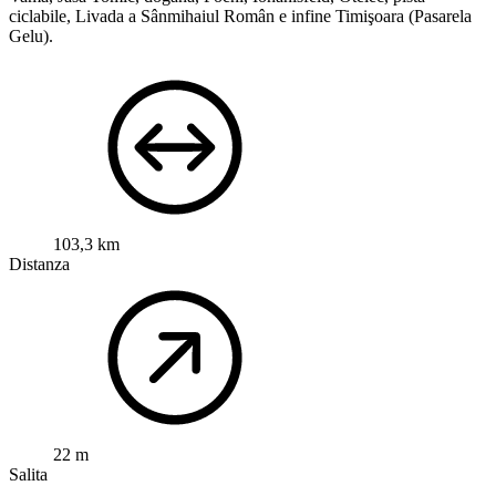
ciclabile, Livada a Sânmihaiul Român e infine Timişoara (Pasarela
Gelu).
103,3 km
Distanza
22 m
Salita