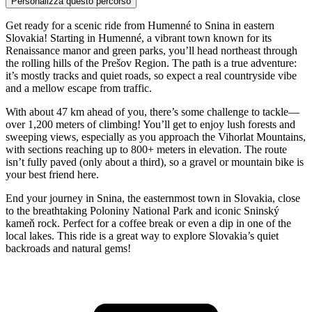
Personalizza questo percorso
Get ready for a scenic ride from Humenné to Snina in eastern
Slovakia! Starting in Humenné, a vibrant town known for its
Renaissance manor and green parks, you’ll head northeast through
the rolling hills of the Prešov Region. The path is a true adventure:
it’s mostly tracks and quiet roads, so expect a real countryside vibe
and a mellow escape from traffic.
With about 47 km ahead of you, there’s some challenge to tackle—
over 1,200 meters of climbing! You’ll get to enjoy lush forests and
sweeping views, especially as you approach the Vihorlat Mountains,
with sections reaching up to 800+ meters in elevation. The route
isn’t fully paved (only about a third), so a gravel or mountain bike is
your best friend here.
End your journey in Snina, the easternmost town in Slovakia, close
to the breathtaking Poloniny National Park and iconic Sninský
kameň rock. Perfect for a coffee break or even a dip in one of the
local lakes. This ride is a great way to explore Slovakia’s quiet
backroads and natural gems!