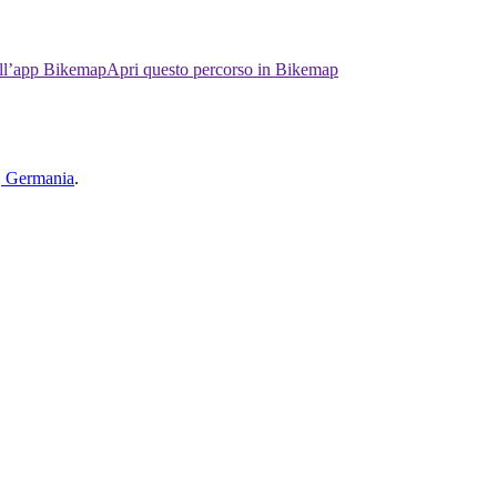
ell’app Bikemap
Apri questo percorso in Bikemap
n, Germania
.