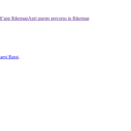
ell’app Bikemap
Apri questo percorso in Bikemap
Paesi Bassi
.