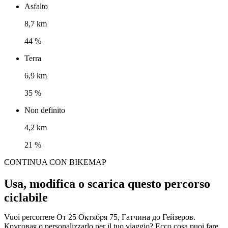
Asfalto
8,7 km
44 %
Terra
6,9 km
35 %
Non definito
4,2 km
21 %
CONTINUA CON BIKEMAP
Usa, modifica o scarica questo percorso
ciclabile
Vuoi percorrere От 25 Октября 75, Гатчина до Гейзеров.
Круговая o personalizzarlo per il tuo viaggio? Ecco cosa puoi fare