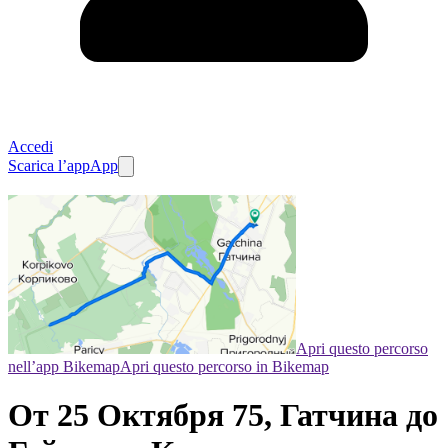
Accedi
Scarica l’app
App
Apri questo percorso
nell’app Bikemap
Apri questo percorso in Bikemap
От 25 Октября 75, Гатчина до