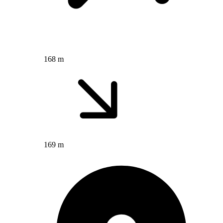
168 m
169 m