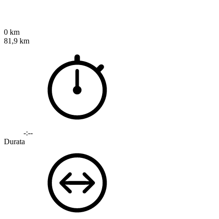
0 km
81,9 km
-:--
Durata