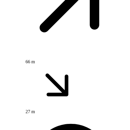
66 m
27 m