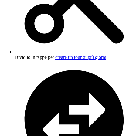
Dividilo in tappe per
creare un tour di più giorni