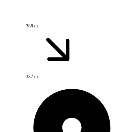
386 m
387 m