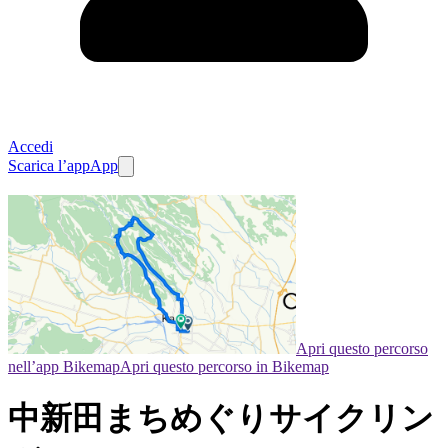
Accedi
Scarica l’app
App
Apri questo percorso
nell’app Bikemap
Apri questo percorso in Bikemap
中新田まちめぐりサイクリン