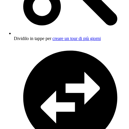
Dividilo in tappe per
creare un tour di più giorni