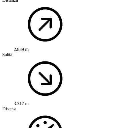
Distanza
2.839 m
Salita
3.317 m
Discesa