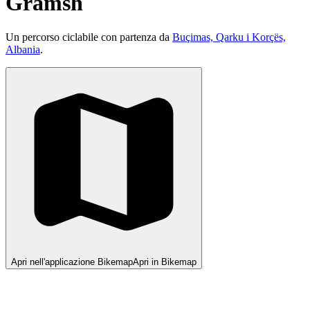
Gramsh
Un percorso ciclabile con partenza da
Buçimas, Qarku i Korçës,
Albania
.
Apri nell'applicazione Bikemap
Apri in Bikemap