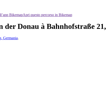
ell’app Bikemap
Apri questo percorso in Bikemap
n der Donau à Bahnhofstraße 21,
g, Germania
.