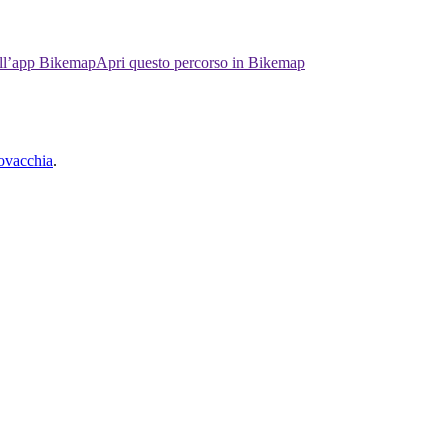
ell’app Bikemap
Apri questo percorso in Bikemap
ovacchia
.