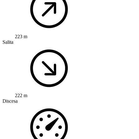
223 m
Salita
222 m
Discesa