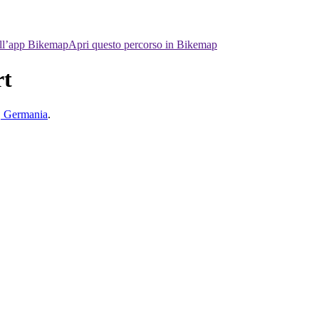
ell’app Bikemap
Apri questo percorso in Bikemap
rt
, Germania
.