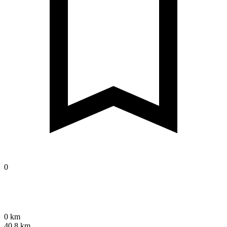
0
0 km
40,8 km