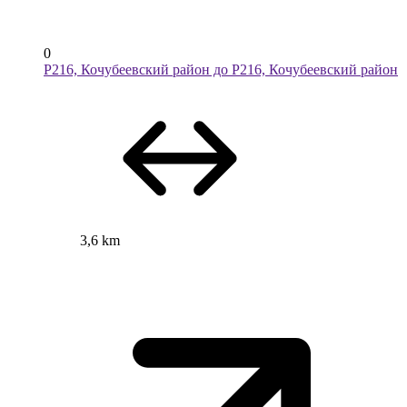
0
Р216, Кочубеевский район до Р216, Кочубеевский район
3,6 km