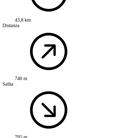
43,8 km
Distanza
740 m
Salita
795 m