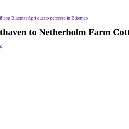
ell’app Bikemap
Apri questo percorso in Bikemap
thaven to Netherholm Farm Cott
to
.