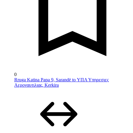
0
Rruga Katina Papa 9, Sarandë to ΥΠΑ Υπηρεσιες
Αεροναυτιλιας, Kerkira