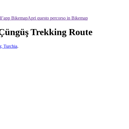
ell’app Bikemap
Apri questo percorso in Bikemap
 Çüngüş Trekking Route
r, Turchia
.