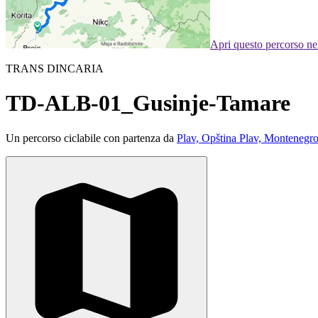
Apri questo percorso n
TRANS DINCARIA
TD-ALB-01_Gusinje-Tamare
Un percorso ciclabile con partenza da
Plav, Opština Plav, Montenegr