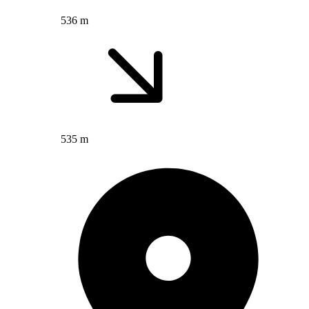
536 m
535 m