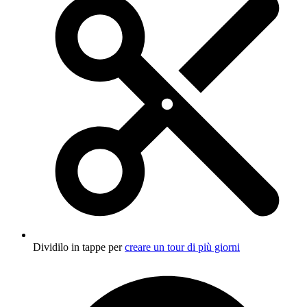
Dividilo in tappe per
creare un tour di più giorni