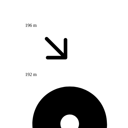
196 m
192 m