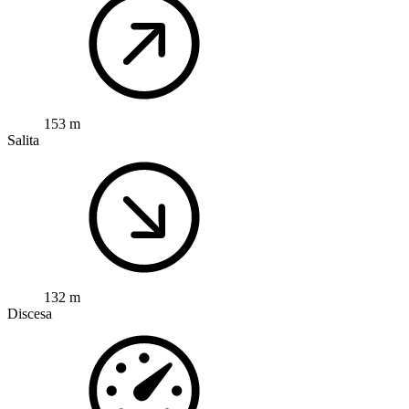
153 m
Salita
132 m
Discesa