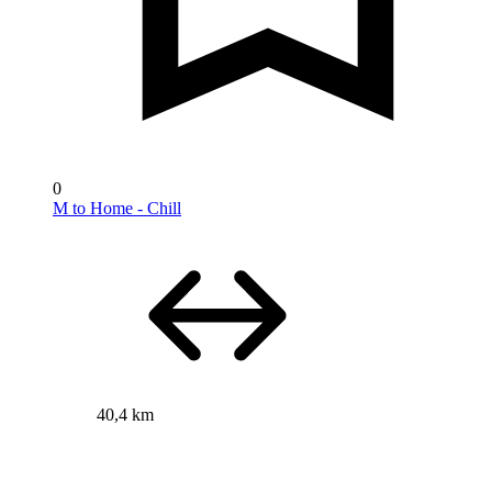
0
M to Home - Chill
40,4 km