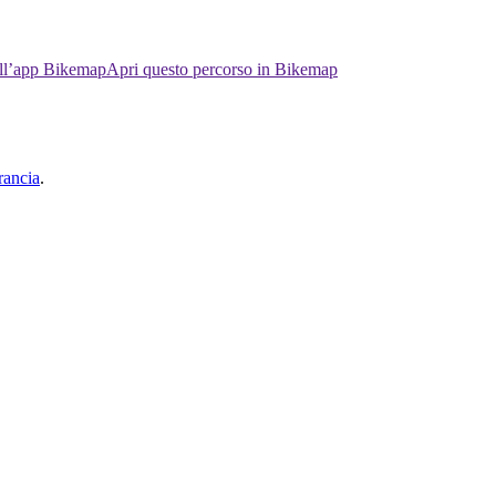
ell’app Bikemap
Apri questo percorso in Bikemap
rancia
.