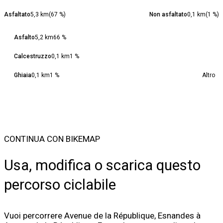
Asfaltato
5,3 km
(
67
%)
Non asfaltato
0,1 km
(
1
%)
Asfalto
5,2 km
66 %
Calcestruzzo
0,1 km
1 %
Ghiaia
0,1 km
1 %
Altro
CONTINUA CON BIKEMAP
Usa, modifica o scarica questo
percorso ciclabile
Vuoi percorrere Avenue de la République, Esnandes à