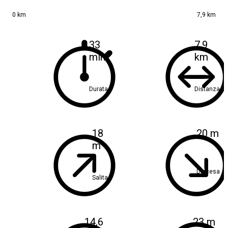
0 km
7,9 km
33
7,9
min
km
Durata
Distanza
18
20 m
m
Discesa
Salita
14,6
23 m