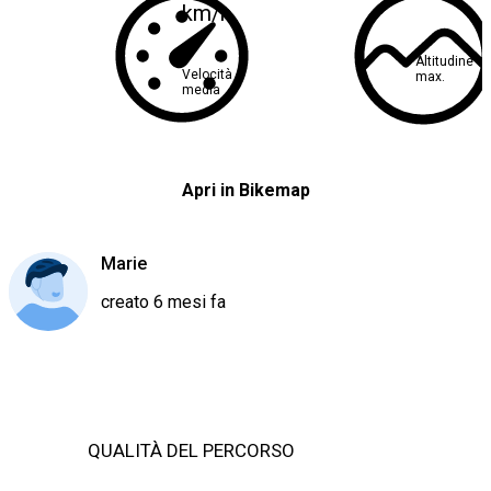
km/h
Altitudine
Velocità
max.
media
Apri in Bikemap
Marie
creato 6 mesi fa
QUALITÀ DEL PERCORSO