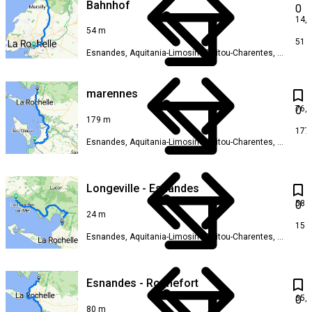
Bahnhof
0
14,
54 m
51 
Esnandes, Aquitania-Limosino-Poitou-Charentes, Francia
marennes
76,
0
179 m
177
Esnandes, Aquitania-Limosino-Poitou-Charentes, Francia
Longeville - Esnandes
58 
0
24 m
15 
Esnandes, Aquitania-Limosino-Poitou-Charentes, Francia
Esnandes - Rochefort
65,
0
80 m