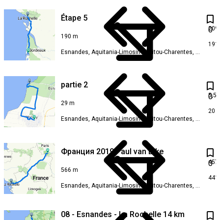
Étape 5
209
0
190 m
191
Esnandes, Aquitania-Limosino-Poitou-Charentes, Francia
partie 2
5,5
0
29 m
20 
Esnandes, Aquitania-Limosino-Poitou-Charentes, Francia
Франция 2019 Paul van Bike
457
0
566 m
441
Esnandes, Aquitania-Limosino-Poitou-Charentes, Francia
08 - Esnandes - La Rochelle 14 km