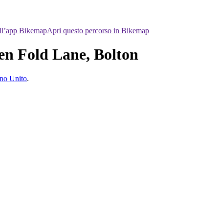
ell’app Bikemap
Apri questo percorso in Bikemap
en Fold Lane, Bolton
gno Unito
.