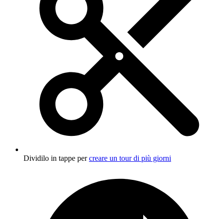
Dividilo in tappe per
creare un tour di più giorni