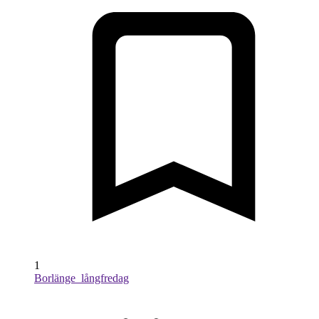
1
Borlänge_långfredag