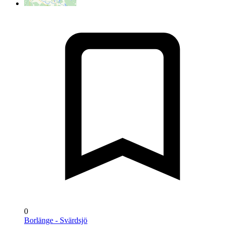
0
Borlänge - Svärdsjö