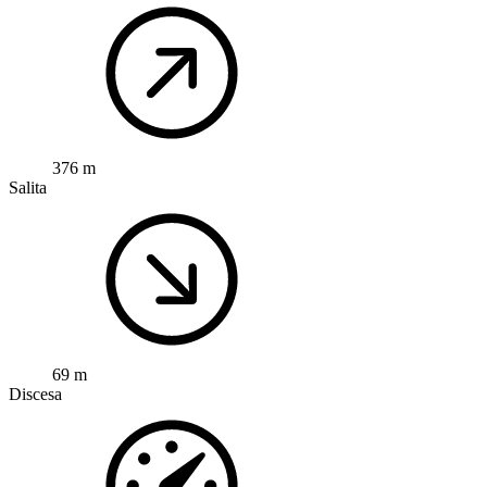
376 m
Salita
69 m
Discesa