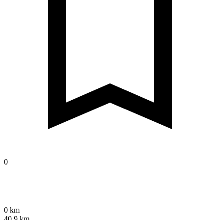
0
0 km
40,9 km