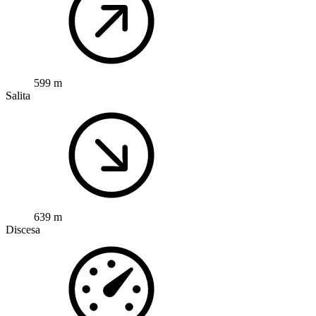
599 m
Salita
639 m
Discesa