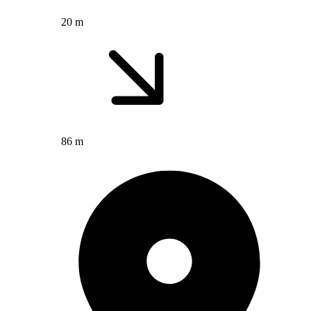
20 m
86 m