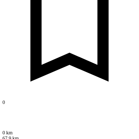
0
0 km
67,9 km