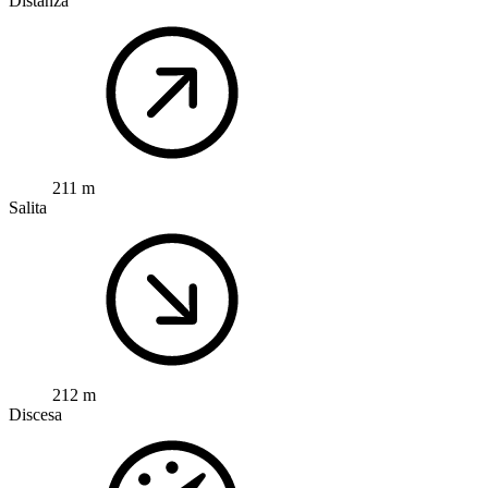
Distanza
211 m
Salita
212 m
Discesa