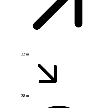
22 m
28 m